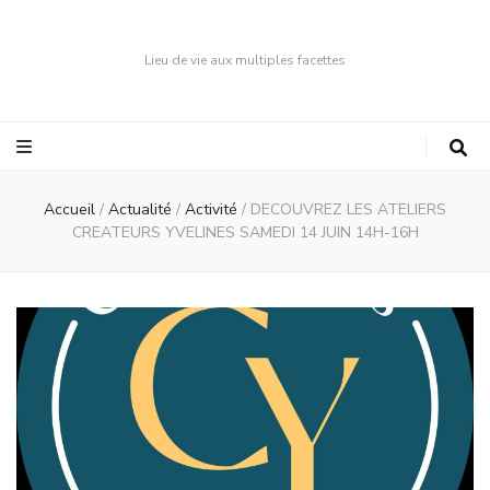
Lieu de vie aux multiples facettes
Accueil
/
Actualité
/
Activité
/
DECOUVREZ LES ATELIERS
CREATEURS YVELINES SAMEDI 14 JUIN 14H-16H